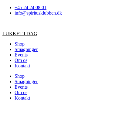
Videre
+45 24 24 08 01
til
info@spiritusklubben.dk
indhold
LUKKET I DAG
Shop
Smagninger
Events
Om os
Kontakt
Shop
Smagninger
Events
Om os
Kontakt