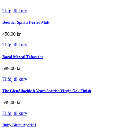
Intense
antal
Tilføj til kurv
Boulder Spirits Peated Malt
450,00
kr.
Tilføj til kurv
Bozal Mezcal Tobasiche
689,00
kr.
Tilføj til kurv
The GlenAllachie 8 Years Scottish Virgin Oak Finish
599,00
kr.
Tilføj til kurv
Ruby Bitter Aperitif