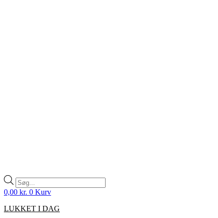
Products
search
0,00
kr.
0
Kurv
LUKKET I DAG