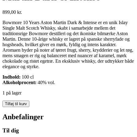
899,00
kr.
Bowmore 10 Years Aston Martin Dark & Intense er en unik Islay
Single Malt Scotch Whisky, skabt i samarbejde mellem det
traditionsrige Bowmore destilleri og det ikoniske bilmærke Aston
Martin. Denne 10-årige whisky er lagret på spanske sherryfade og
hogsheads, hvilket giver en mørk, fyldig og intens karakter.
Aromaen byder på noter af tørret frugt, sherry, krydderier og let røg,
mens smagen er rig og balanceret med nuancer af karamel, mørk
chokolade og ristet egetræ. En eksklusiv whisky, der udtrykker både
elegance og styrke.
Indhold:
100 cl
Alkoholprocent:
40% vol.
1 på lager
Bowmore
Tilføj til kurv
10
Years
Anbefalinger
Aston
Martin
Til dig
Dark
&