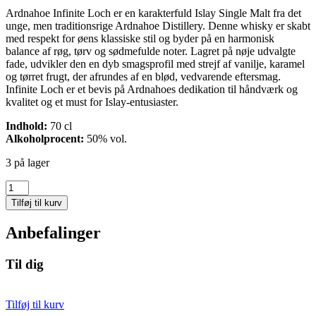
Ardnahoe Infinite Loch er en karakterfuld Islay Single Malt fra det
unge, men traditionsrige Ardnahoe Distillery. Denne whisky er skabt
med respekt for øens klassiske stil og byder på en harmonisk
balance af røg, tørv og sødmefulde noter. Lagret på nøje udvalgte
fade, udvikler den en dyb smagsprofil med strejf af vanilje, karamel
og tørret frugt, der afrundes af en blød, vedvarende eftersmag.
Infinite Loch er et bevis på Ardnahoes dedikation til håndværk og
kvalitet og et must for Islay-entusiaster.
Indhold:
70 cl
Alkoholprocent:
50% vol.
3 på lager
Ardnahoe
Infinite
Tilføj til kurv
Loch
antal
Anbefalinger
Til dig
Tilføj til kurv