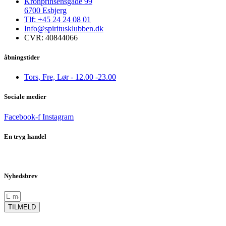
Kronprinsensgade 99
6700 Esbjerg
Tlf: +45 24 24 08 01
Info@spiritusklubben.dk
CVR: 40844066
åbningstider
Tors, Fre, Lør - 12.00 -23.00
Sociale medier
Facebook-f
Instagram
En tryg handel
Nyhedsbrev
TILMELD