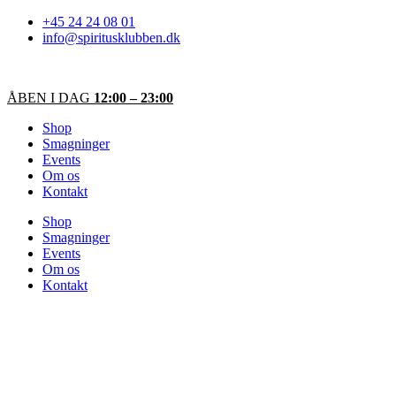
Videre
+45 24 24 08 01
til
info@spiritusklubben.dk
indhold
ÅBEN I DAG
12:00 – 23:00
Shop
Smagninger
Events
Om os
Kontakt
Shop
Smagninger
Events
Om os
Kontakt