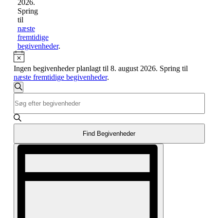
2026.
Spring
til
næste
fremtidige
begivenheder
.
Notice
Ingen begivenheder planlagt til 8. august 2026. Spring til
næste fremtidige begivenheder
.
Begivenheder
Søg
Skriv
Søgning
efter
nøgleord.
begivenheder
og
Søg
efter
visninger
Begivenheder
Find Begivenheder
Navigation
på
Begivenhed
nøgleord.
Visninger
Navigation