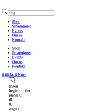
Products
search
Shop
Smagninger
Events
Om os
Kontakt
Shop
Smagninger
Events
Om os
Kontakt
0,00
kr.
0
Kurv
Begivenheder
for
Notice
Ingen
begivenheder
8.
planlagt
august
til
8.
2026
august