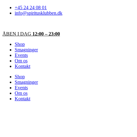
Videre
+45 24 24 08 01
til
info@spiritusklubben.dk
indhold
ÅBEN I DAG
12:00 – 23:00
Shop
Smagninger
Events
Om os
Kontakt
Shop
Smagninger
Events
Om os
Kontakt