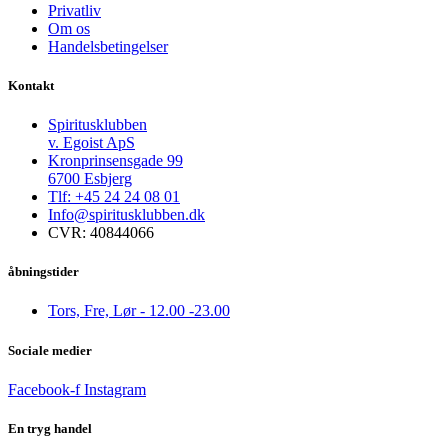
Privatliv
Om os
Handelsbetingelser
Kontakt
Spiritusklubben
v. Egoist ApS
Kronprinsensgade 99
6700 Esbjerg
Tlf: +45 24 24 08 01
Info@spiritusklubben.dk
CVR: 40844066
åbningstider
Tors, Fre, Lør - 12.00 -23.00
Sociale medier
Facebook-f
Instagram
En tryg handel