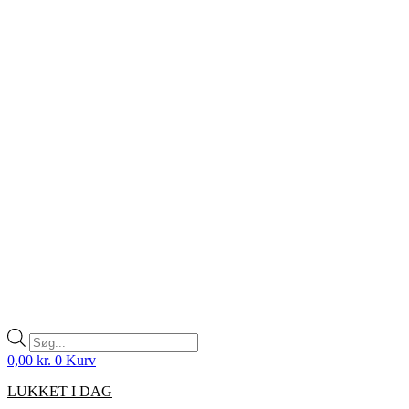
Products
search
0,00
kr.
0
Kurv
LUKKET I DAG