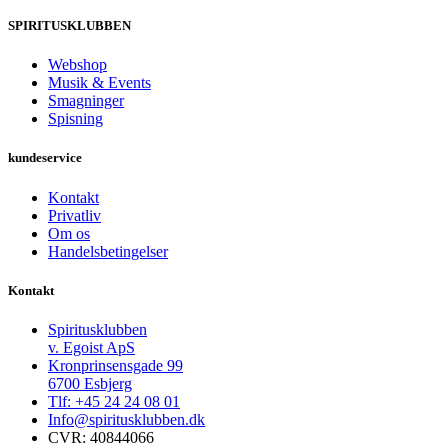
SPIRITUSKLUBBEN
Webshop
Musik & Events
Smagninger
Spisning
kundeservice
Kontakt
Privatliv
Om os
Handelsbetingelser
Kontakt
Spiritusklubben
v. Egoist ApS
Kronprinsensgade 99
6700 Esbjerg
Tlf: +45 24 24 08 01
Info@spiritusklubben.dk
CVR: 40844066