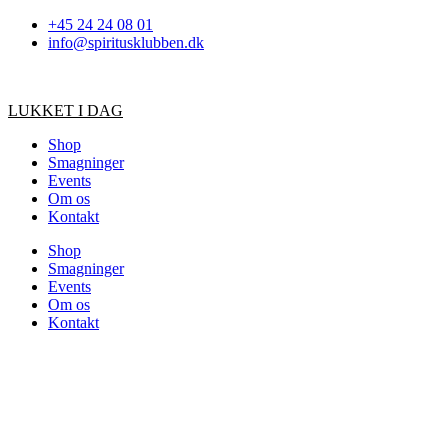
Videre
+45 24 24 08 01
til
info@spiritusklubben.dk
indhold
LUKKET I DAG
Shop
Smagninger
Events
Om os
Kontakt
Shop
Smagninger
Events
Om os
Kontakt