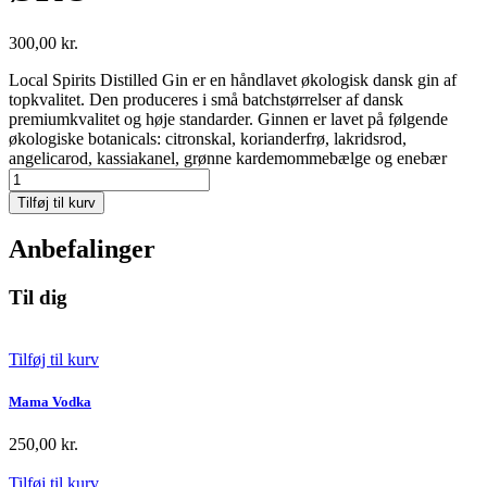
300,00
kr.
Local Spirits Distilled Gin er en håndlavet økologisk dansk gin af
topkvalitet. Den produceres i små batchstørrelser af dansk
premiumkvalitet og høje standarder. Ginnen er lavet på følgende
økologiske botanicals: citronskal, korianderfrø, lakridsrod,
angelicarod, kassiakanel, grønne kardemommebælge og enebær
Local
Spirits
Tilføj til kurv
Distilled
Gin
Anbefalinger
40%
ØKO
antal
Til dig
Tilføj til kurv
Mama Vodka
250,00
kr.
Tilføj til kurv