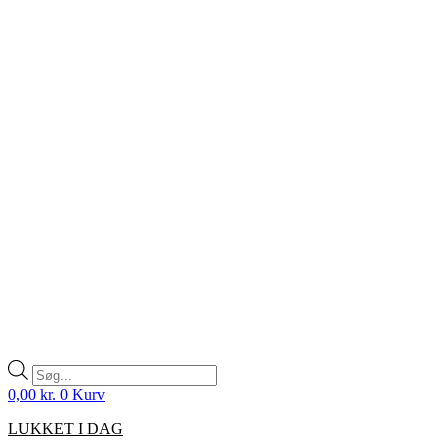
Products
search
0,00
kr.
0
Kurv
LUKKET I DAG