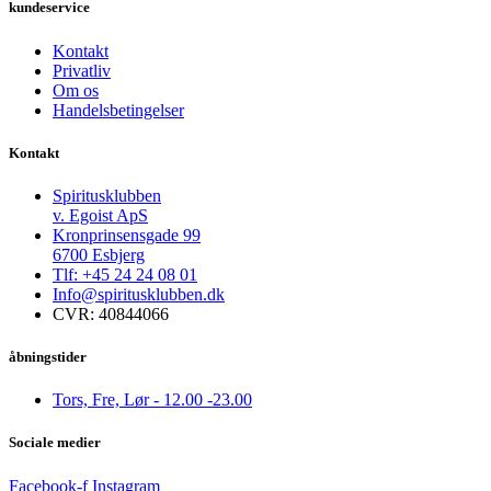
kundeservice
Kontakt
Privatliv
Om os
Handelsbetingelser
Kontakt
Spiritusklubben
v. Egoist ApS
Kronprinsensgade 99
6700 Esbjerg
Tlf: +45 24 24 08 01
Info@spiritusklubben.dk
CVR: 40844066
åbningstider
Tors, Fre, Lør - 12.00 -23.00
Sociale medier
Facebook-f
Instagram