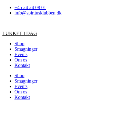
Videre
+45 24 24 08 01
til
info@spiritusklubben.dk
indhold
LUKKET I DAG
Shop
Smagninger
Events
Om os
Kontakt
Shop
Smagninger
Events
Om os
Kontakt