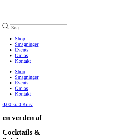
Products
search
Shop
Smagninger
Events
Om os
Kontakt
Shop
Smagninger
Events
Om os
Kontakt
0,00
kr.
0
Kurv
en verden af
Cocktails &