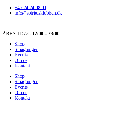
Videre
+45 24 24 08 01
til
info@spiritusklubben.dk
indhold
ÅBEN I DAG
12:00 – 23:00
Shop
Smagninger
Events
Om os
Kontakt
Shop
Smagninger
Events
Om os
Kontakt