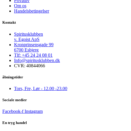
Privatliv
Om os
Handelsbetingelser
Kontakt
Spiritusklubben
v. Egoist ApS
Kronprinsensgade 99
6700 Esbjerg
Tlf: +45 24 24 08 01
Info@spiritusklubben.dk
CVR: 40844066
åbningstider
Tors, Fre, Lør - 12.00 -23.00
Sociale medier
Facebook-f
Instagram
En tryg handel