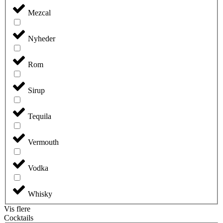
Mezcal
Nyheder
Rom
Sirup
Tequila
Vermouth
Vodka
Whisky
Vis flere
Cocktails