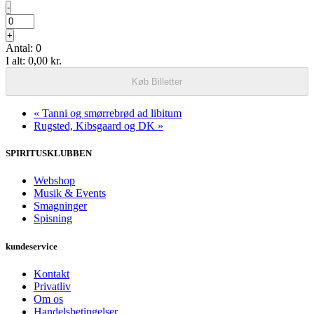
Formindsk
-
billetantal
Antal
for
Øg
+
Frokostjazz
billetantallet
Antal:
0
med
for
to
I alt:
0,00
kr.
Frokostjazz
med
Køb Billetter
to
«
Tanni og smørrebrød ad libitum
Rugsted, Kibsgaard og DK
»
SPIRITUSKLUBBEN
Webshop
Musik & Events
Smagninger
Spisning
kundeservice
Kontakt
Privatliv
Om os
Handelsbetingelser