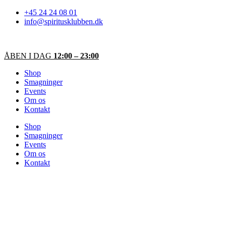
Videre
+45 24 24 08 01
til
info@spiritusklubben.dk
indhold
ÅBEN I DAG
12:00 – 23:00
Shop
Smagninger
Events
Om os
Kontakt
Shop
Smagninger
Events
Om os
Kontakt