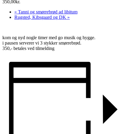
350,00kr.
«
Tanni og smørrebrød ad libitum
Rugsted, Kibsgaard og DK
»
kom og nyd nogle timer med go musik og hygge.
i pausen serverer vi 3 stykker smørrebrød.
350,- betales ved tilmelding